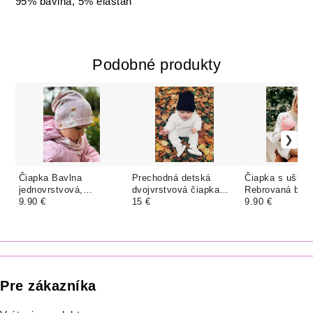
95% bavlna, 5% elastan
Podobné produkty
Čiapka Bavlna
Prechodná detská
Čiapka s uškam
jednovrstvová,
dvojvrstvová čiapka
Rebrovaná bav
RUŽOVÉ LABUŤKY
9.90 €
Rebrovaná bavlna,
15 €
jednorstvová,
9.90 €
ČIERNA
PINK
Pre zákazníka