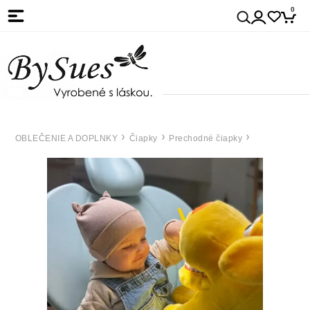
0
OBLEČENIE A DOPLNKY
Čiapky
Prechodné čiapky