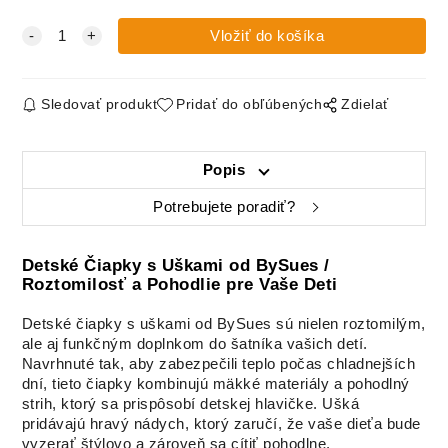
Sledovať produkt
Pridať do obľúbených
Zdielať
Popis
Potrebujete poradiť?
Detské Čiapky s Uškami od BySues /
Roztomilosť a Pohodlie pre Vaše Deti
Detské čiapky s uškami od BySues sú nielen roztomilým,
ale aj funkčným doplnkom do šatníka vašich detí.
Navrhnuté tak, aby zabezpečili teplo počas chladnejších
dní, tieto čiapky kombinujú mäkké materiály a pohodlný
strih, ktorý sa prispôsobí detskej hlavičke. Ušká
pridávajú hravý nádych, ktorý zaručí, že vaše dieťa bude
vyzerať štýlovo a zároveň sa cítiť pohodlne.