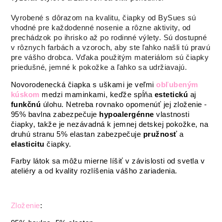
Vyrobené s dôrazom na kvalitu, čiapky od BySues sú
vhodné pre každodenné nosenie a rôzne aktivity, od
prechádzok po ihrisko až po rodinné výlety. Sú dostupné
v rôznych farbách a vzoroch, aby ste ľahko našli tú pravú
pre vášho drobca. Vďaka použitým materiálom sú čiapky
priedušné, jemné k pokožke a ľahko sa udržiavajú.
Novorodenecká čiapka s uškami je veľmi
obľubeným
kúskom
medzi maminkami, keďže spĺňa
estetickú
aj
funkčnú
úlohu. Netreba rovnako opomenúť jej zloženie -
95% bavlna zabezpečuje
hypoalergénne
vlastnosti
čiapky, takže je nezávadná k jemnej detskej pokožke, na
druhú stranu 5% elastan zabezpečuje
pružnosť
a
elasticitu
čiapky.
Farby látok sa môžu mierne líšiť v závislosti od svetla v
ateliéry a od kvality rozlíšenia vášho zariadenia.
Zloženie
: