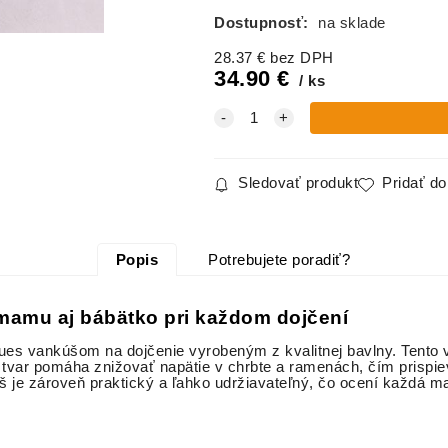
dojčenie,
dojčenie,
dojčenie,
Dostupnosť:
na sklade
RÚŽOVÝ
Velvet
Velvet
ZAJAČIK
MOCCA
PETROL
28.37
€
bez DPH
34.90
€
ks
Vankúš na
Vankúš na
Vankúš na
dojčenie,
dojčenie,
dojčenie,
Velvet,
Velvet,
Wafle
SMARAGD
SMOTANO
BIELY
VÁ
Sledovať produkt
Pridať d
Vankúš na
Vankúš na
Vankúš na
dojčenie,
dojčenie,
dojčenie,
Popis
Potrebujete poradiť?
mušelín
vzor
mušelín
SRDIEČKA
SVETLÉ
BEIGE
PIVONKY
RUŽIČKY
mamu aj bábätko pri každom dojčení
ues vankúšom na dojčenie vyrobeným z kvalitnej bavlny. Tento 
tvar pomáha znižovať napätie v chrbte a ramenách, čím prispie
nkúš je zároveň praktický a ľahko udržiavateľný, čo ocení každ