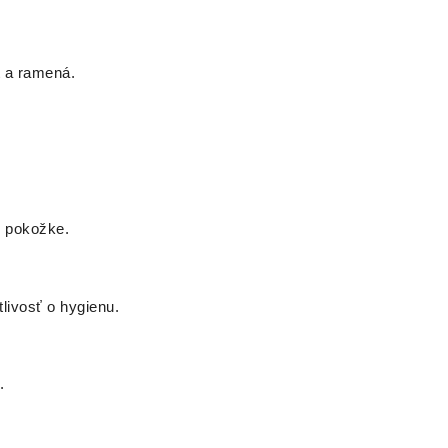
t a ramená.
j pokožke.
livosť o hygienu.
.