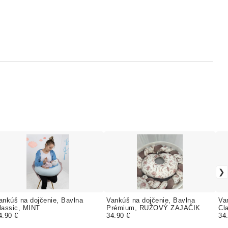
ankúš na dojčenie, Bavlna
Vankúš na dojčenie, Bavlna
Va
lassic, MINT
Prémium, RUŽOVÝ ZAJAČIK
Cl
4.90 €
34.90 €
34