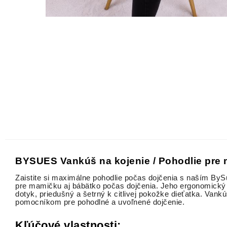
BYSUES Vankúš na kojenie / Pohodlie pre 
Zaistite si maximálne pohodlie počas dojčenia s naším ByS
pre mamičku aj bábätko počas dojčenia. Jeho ergonomický 
dotyk, priedušný a šetrný k citlivej pokožke dieťatka. Va
pomocníkom pre pohodlné a uvoľnené dojčenie.
Kľúčové vlastnosti: