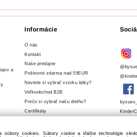
Informácie
Sociá
O nás
Kontakt
Naše predajne
@bysue
ajov a
Poštovné zdarma nad 59EUR
@kinder
Neviete si vybrať vzorku látky?
vy
Veľkoobchod B2B
Prečo si vybrať našu dielňu?
bysues
Certifikáty
KinderC
a súbory cookies. Súbory cookie a ďalšie technológie sle