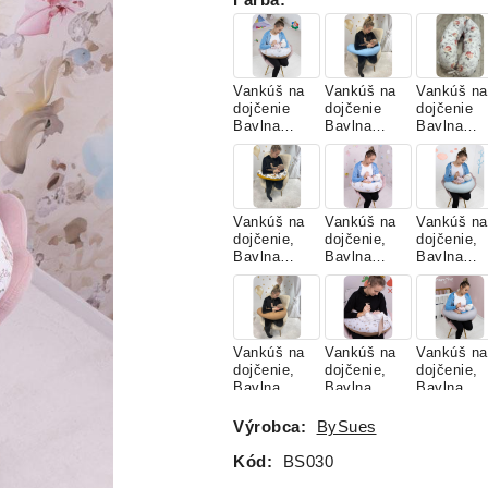
Farba
:
Vankúš na
Vankúš na
Vankúš na
dojčenie
dojčenie
dojčenie
Bavlna
Bavlna
Bavlna
Classic
Classic,
Classic,
MACKO S
BABY
RUŽE
BALÓNIKO
BLUE
TANTAU
M NUDE
Vankúš na
Vankúš na
Vankúš na
dojčenie,
dojčenie,
dojčenie,
Bavlna
Bavlna
Bavlna
Classic,
Classic,
Classic,
LESNÉ
MACKO
MINT
ZVIERATK
NA
Á
LIETADLE
Vankúš na
Vankúš na
Vankúš na
dojčenie,
dojčenie,
dojčenie,
Bavlna
Bavlna
Bavlna
Classic,
Classic,
Classic,
SAHARA
SAHARA
SIVÁ
Výrobca:
BySues
KÁČATKO
Kód:
BS030
Vankúš na
Vankúš na
Vankúš na