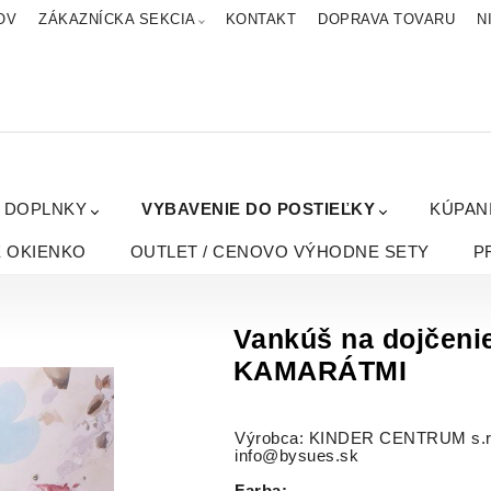
OV
ZÁKAZNÍCKA SEKCIA
KONTAKT
DOPRAVA TOVARU
N
A DOPLNKY
VYBAVENIE DO POSTIEĽKY
KÚPAN
É OKIENKO
OUTLET / CENOVO VÝHODNE SETY
P
Vankúš na dojčeni
KAMARÁTMI
Výrobca: KINDER CENTRUM s.r.o.
info@bysues.sk