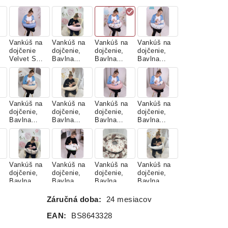
Vankúš na
Vankúš na
Vankúš na
Vankúš na
dojčenie
dojčenie,
dojčenie,
dojčenie,
Velvet Sky
Bavlna
Bavlna
Bavlna
Blue
Classic,
Classic,
Classic,
BABY
BAMBI S
LES
PINK
KAMARÁT
MI
Vankúš na
Vankúš na
Vankúš na
Vankúš na
dojčenie,
dojčenie,
dojčenie,
dojčenie,
Bavlna
Bavlna
Bavlna
Bavlna
Classic,
Classic,
Classic,
Classic,
NUDE
PIESKOVÁ
PUDROVÁ
RUŽOVÉ
DREVO
Vankúš na
Vankúš na
Vankúš na
Vankúš na
dojčenie,
dojčenie,
dojčenie,
dojčenie,
Bavlna
Bavlna
Bavlna
Bavlna
Classic,
Classic,
Prémium,
Prémium,
TMAVÉ
ZELENÁ
RUŽOVÝ
SPIACE
Záručná doba:
24 mesiacov
PIVONKY
HÚSKA
ZAJAČIK
ZVIERATK
Á
EAN:
BS8643328
Vankúš na
Vankúš na
Vankúš na
Vankúš na