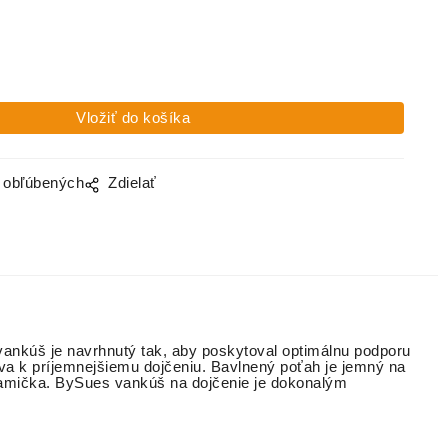
dojčenie,
dojčenie,
dojčenie,
dojčenie,
Velvet SKY
Velvet,
Velvet,
Velvet,
BLUE
CAPPUCCI
LILA
RÚŽOVY
NO
HÚSKY
Vankúš na
Vankúš na
Vankúš na
Vankúš na
dojčenie,
dojčenie,
dojčenie,
dojčenie,
Wafle
Bavlna
Wafle
Wafle
BÉŽOVY
Classic,
ORIEŠKO
RUŽOVÁ
MACKO
VÁ
o obľúbených
Zdielať
vankúš je navrhnutý tak, aby poskytoval optimálnu podporu
va k príjemnejšiemu dojčeniu. Bavlnený poťah je jemný na
á mamička. BySues vankúš na dojčenie je dokonalým